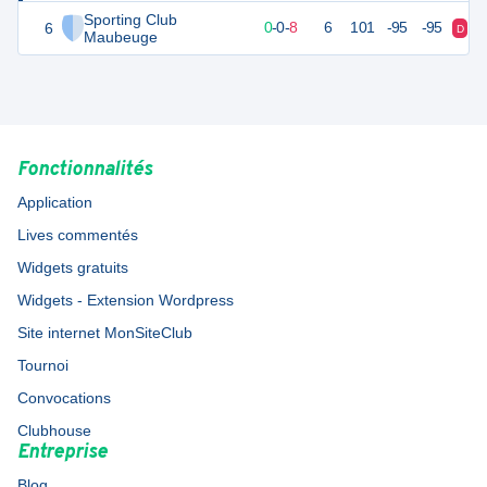
Sporting Club
6
-2
10
0
-
0
-
8
6
101
-95
-95
D
D
Maubeuge
Fonctionnalités
Application
Lives commentés
Widgets gratuits
Widgets - Extension Wordpress
Site internet MonSiteClub
Tournoi
Convocations
Clubhouse
Entreprise
Blog