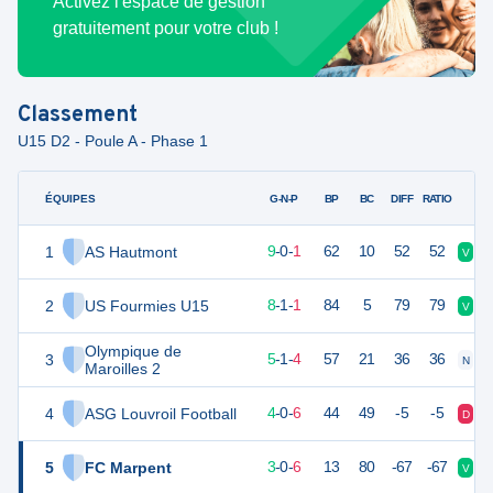
Activez l'espace de gestion
gratuitement pour votre club !
Classement
U15 D2 - Poule A - Phase 1
ÉQUIPES
PTS
JO
G-N-P
BP
BC
DIFF
RATIO
1
AS Hautmont
27
10
9
-
0
-
1
62
10
52
52
V
V
2
US Fourmies U15
25
10
8
-
1
-
1
84
5
79
79
V
N
Olympique de
3
16
10
5
-
1
-
4
57
21
36
36
N
D
Maroilles 2
4
ASG Louvroil Football
12
10
4
-
0
-
6
44
49
-5
-5
D
D
5
FC Marpent
8
10
3
-
0
-
6
13
80
-67
-67
V
D