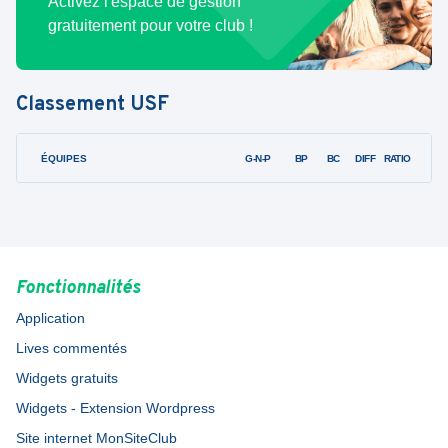
Activez l'espace de gestion
gratuitement pour votre club !
Classement
USF
ÉQUIPES
PTS
JO
G-N-P
BP
BC
DIFF
RATIO
Fonctionnalités
Application
Lives commentés
Widgets gratuits
Widgets - Extension Wordpress
Site internet MonSiteClub