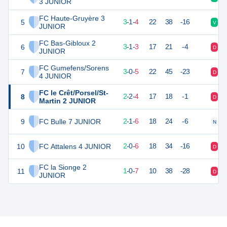
3 JUNIOR
FC Haute-Gruyère 3
5
10
8
3
-
1
-
4
22
38
-16
V
D
JUNIOR
FC Bas-Gibloux 2
6
9
7
3
-
1
-
3
17
21
-4
D
D
JUNIOR
FC Gumefens/Sorens
7
9
8
3
-
0
-
5
22
45
-23
D
V
4 JUNIOR
FC le Crêt/Porsel/St-
8
7
8
2
-
2
-
4
17
18
-1
D
V
Martin 2 JUNIOR
9
FC Bulle 7 JUNIOR
7
9
2
-
1
-
6
18
24
-6
N
D
10
FC Attalens 4 JUNIOR
6
8
2
-
0
-
6
18
34
-16
D
V
FC la Sionge 2
11
3
8
1
-
0
-
7
10
38
-28
D
D
JUNIOR