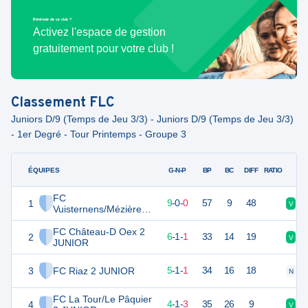
Bénévole de ce club ?
Activez l'espace de gestion
gratuitement pour votre club !
Classement
FLC
Juniors D/9 (Temps de Jeu 3/3) - Juniors D/9 (Temps de Jeu 3/3)
- 1er Degré - Tour Printemps - Groupe 3
ÉQUIPES
PTS
JO
G-N-P
BP
BC
DIFF
RATIO
FC
1
27
9
9
-
0
-
0
57
9
48
V
V
Vuisternens/Mézières 1
2 JUNIOR
FC Château-D Oex 2
2
19
8
6
-
1
-
1
33
14
19
V
V
JUNIOR
3
FC Riaz 2 JUNIOR
16
7
5
-
1
-
1
34
16
18
N
V
FC La Tour/Le Pâquier
4
13
8
4
-
1
-
3
35
26
9
V
N