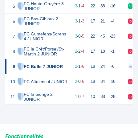
FC Haute-Gruyère 3
5
10
8
3
-
1
-
4
22
38
-16
V
D
JUNIOR
FC Bas-Gibloux 2
6
9
7
3
-
1
-
3
17
21
-4
D
D
JUNIOR
FC Gumefens/Sorens
7
9
8
3
-
0
-
5
22
45
-23
D
V
4 JUNIOR
FC le Crêt/Porsel/St-
8
7
8
2
-
2
-
4
17
18
-1
D
V
Martin 2 JUNIOR
9
FC Bulle 7 JUNIOR
7
9
2
-
1
-
6
18
24
-6
N
D
10
FC Attalens 4 JUNIOR
6
8
2
-
0
-
6
18
34
-16
D
V
FC la Sionge 2
11
3
8
1
-
0
-
7
10
38
-28
D
D
JUNIOR
Fonctionnalités