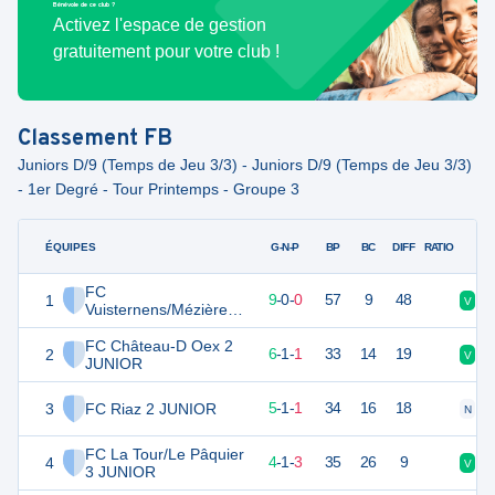
Bénévole de ce club ?
Activez l'espace de gestion
gratuitement pour votre club !
Classement
FB
Juniors D/9 (Temps de Jeu 3/3) - Juniors D/9 (Temps de Jeu 3/3)
- 1er Degré - Tour Printemps - Groupe 3
ÉQUIPES
PTS
JO
G-N-P
BP
BC
DIFF
RATIO
FC
1
27
9
9
-
0
-
0
57
9
48
V
V
Vuisternens/Mézières 1
2 JUNIOR
FC Château-D Oex 2
2
19
8
6
-
1
-
1
33
14
19
V
V
JUNIOR
3
FC Riaz 2 JUNIOR
16
7
5
-
1
-
1
34
16
18
N
V
FC La Tour/Le Pâquier
4
13
8
4
-
1
-
3
35
26
9
V
N
3 JUNIOR