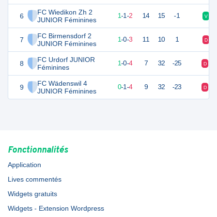
FC Wiedikon Zh 2
6
4
4
1
-
1
-
2
14
15
-1
V
JUNIOR Féminines
FC Birmensdorf 2
7
3
4
1
-
0
-
3
11
10
1
D
JUNIOR Féminines
FC Urdorf JUNIOR
8
3
5
1
-
0
-
4
7
32
-25
D
D
Féminines
FC Wädenswil 4
9
1
5
0
-
1
-
4
9
32
-23
D
D
JUNIOR Féminines
Fonctionnalités
Application
Lives commentés
Widgets gratuits
Widgets - Extension Wordpress