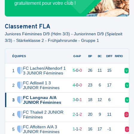
gratuitement pour votre club !
Classement
FLA
Juniores Féminines D/9 (Hdm 3/3) - Juniorinnen D/9 (Spielzeit
3/3) - Stärkeklasse 2 - Frühjahrsrunde - Gruppe 1
ÉQUIPES
PTS
JO
G-N-P
BP
BC
DIFF
RATIO
FC Lachen/Altendorf 1
1
15
5
5
-
0
-
0
26
11
15
V
V
3 JUNIOR Féminines
FC Adliswil 1 3
2
12
4
4
-
0
-
0
23
6
17
V
JUNIOR Féminines
FC Langnau A/A
3
9
4
3
-
0
-
1
18
12
6
V
JUNIOR Féminines
FC Thalwil 2 JUNIOR
4
7
5
2
-
1
-
2
20
9
11
D
V
Féminines
FC Affoltern A/A 3
5
4
4
1
-
1
-
2
16
17
-1
D
JUNIOR Féminines