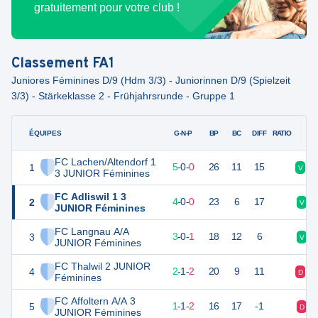
gratuitement pour votre club !
Classement
FA1
Juniores Féminines D/9 (Hdm 3/3) - Juniorinnen D/9 (Spielzeit
3/3) - Stärkeklasse 2 - Frühjahrsrunde - Gruppe 1
ÉQUIPES
PTS
JO
G-N-P
BP
BC
DIFF
RATIO
FC Lachen/Altendorf 1
1
15
5
5
-
0
-
0
26
11
15
V
V
3 JUNIOR Féminines
FC Adliswil 1 3
2
12
4
4
-
0
-
0
23
6
17
V
JUNIOR Féminines
FC Langnau A/A
3
9
4
3
-
0
-
1
18
12
6
V
JUNIOR Féminines
FC Thalwil 2 JUNIOR
4
7
5
2
-
1
-
2
20
9
11
D
V
Féminines
FC Affoltern A/A 3
5
4
4
1
-
1
-
2
16
17
-1
D
JUNIOR Féminines