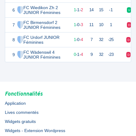
FC Wiedikon Zh 2
6
4
4
1
-
1
-
2
14
15
-1
V
JUNIOR Féminines
FC Birmensdorf 2
7
3
4
1
-
0
-
3
11
10
1
D
JUNIOR Féminines
FC Urdorf JUNIOR
8
3
5
1
-
0
-
4
7
32
-25
D
D
Féminines
FC Wädenswil 4
9
1
5
0
-
1
-
4
9
32
-23
D
D
JUNIOR Féminines
Fonctionnalités
Application
Lives commentés
Widgets gratuits
Widgets - Extension Wordpress