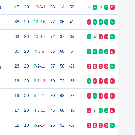
2
45
20
13
-
6
-
1
66
14
52
N
V
N
V
D
38
20
12
-
2
-
6
77
36
41
D
V
V
V
V
33
20
10
-
3
-
7
72
37
35
V
N
D
D
V
30
20
9
-
3
-
8
55
50
5
V
V
V
V
D
g
23
20
7
-
2
-
11
37
58
-21
D
D
D
D
V
19
20
6
-
1
-
13
39
72
-33
V
D
D
D
D
19
20
5
-
4
-
11
30
68
-38
D
V
D
D
D
17
20
4
-
5
-
11
45
55
-10
D
N
V
V
D
11
19
3
-
2
-
14
25
92
-67
D
D
D
D
V