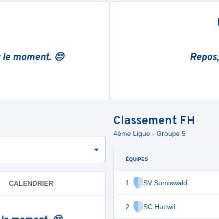
r le moment. 😔
Repos,
Classement
FH
4ème Ligue - Groupe 5
ÉQUIPES
1
SV Sumiswald
CALENDRIER
2
SC Huttwil