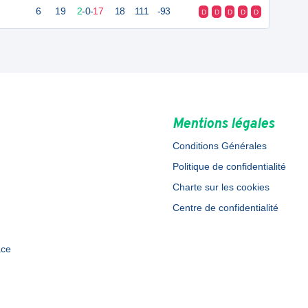
6
19
2
-
0
-
17
18
111
-93
D
D
D
D
D
Mentions légales
Conditions Générales
Politique de confidentialité
Charte sur les cookies
Centre de confidentialité
ace