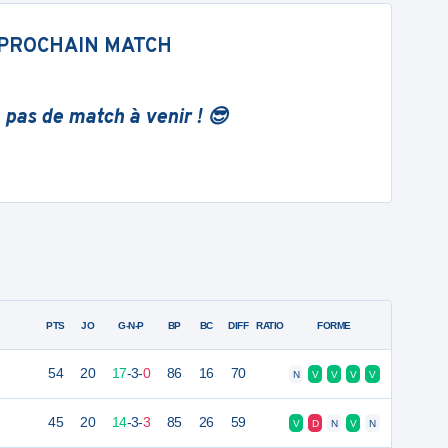
PROCHAIN MATCH
 pas de match à venir ! 😎
PTS
JO
G-N-P
BP
BC
DIFF
RATIO
FORME
54
20
17
-
3
-
0
86
16
70
N
V
V
V
V
45
20
14
-
3
-
3
85
26
59
V
D
N
V
N