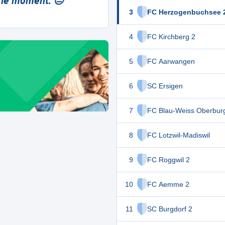
 le moment. 😔
3
FC Herzogenbuchsee 
4
FC Kirchberg 2
5
FC Aarwangen
6
SC Ersigen
7
FC Blau-Weiss Oberbur
8
FC Lotzwil-Madiswil
9
FC Roggwil 2
10
FC Aemme 2
11
SC Burgdorf 2