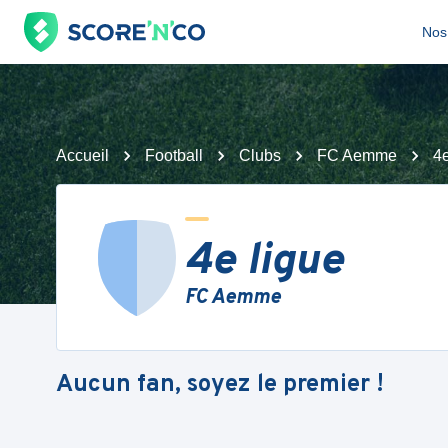
Nos 
Accueil
Football
Clubs
FC Aemme
4e
4e ligue
FC Aemme
Aucun fan, soyez le premier !