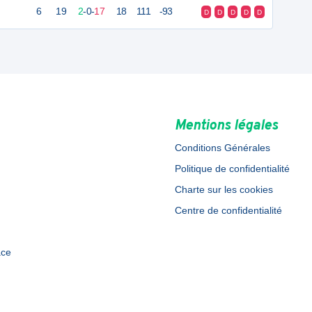
6
19
2
-
0
-
17
18
111
-93
D
D
D
D
D
Mentions légales
Conditions Générales
Politique de confidentialité
Charte sur les cookies
Centre de confidentialité
ace