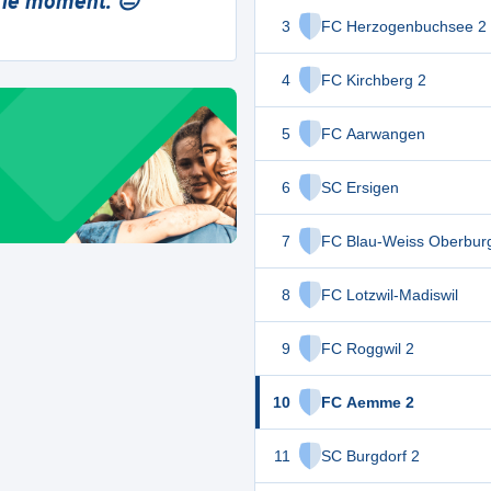
 le moment. 😔
3
FC Herzogenbuchsee 2
4
FC Kirchberg 2
5
FC Aarwangen
6
SC Ersigen
7
FC Blau-Weiss Oberbur
8
FC Lotzwil-Madiswil
9
FC Roggwil 2
10
FC Aemme 2
11
SC Burgdorf 2