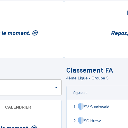
r le moment. 😔
Repos,
Classement
FA
4ème Ligue - Groupe 5
ÉQUIPES
1
SV Sumiswald
CALENDRIER
2
SC Huttwil