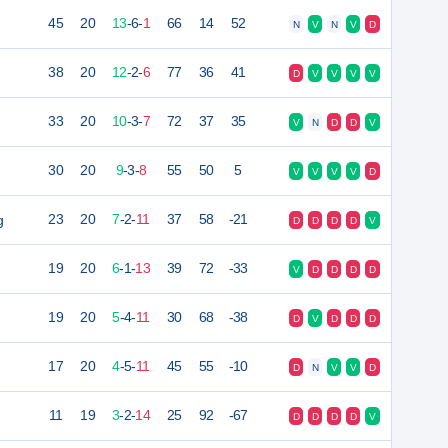
45
20
13
-
6
-
1
66
14
52
N
V
N
V
D
38
20
12
-
2
-
6
77
36
41
D
V
V
V
V
33
20
10
-
3
-
7
72
37
35
V
N
D
D
V
30
20
9
-
3
-
8
55
50
5
V
V
V
V
D
g
23
20
7
-
2
-
11
37
58
-21
D
D
D
D
V
19
20
6
-
1
-
13
39
72
-33
V
D
D
D
D
19
20
5
-
4
-
11
30
68
-38
D
V
D
D
D
17
20
4
-
5
-
11
45
55
-10
D
N
V
V
D
11
19
3
-
2
-
14
25
92
-67
D
D
D
D
V