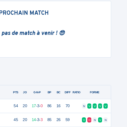
PROCHAIN MATCH
 pas de match à venir ! 😎
PTS
JO
G-N-P
BP
BC
DIFF
RATIO
FORME
54
20
17
-
3
-
0
86
16
70
N
V
V
V
V
45
20
14
-
3
-
3
85
26
59
V
D
N
V
N