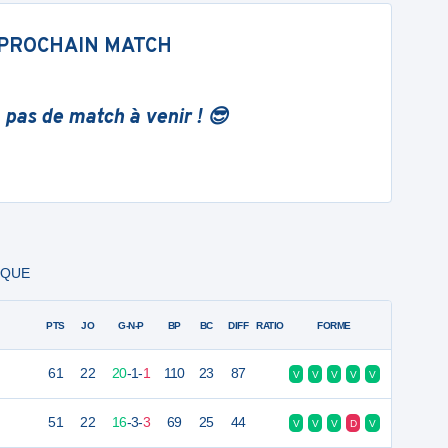
PROCHAIN MATCH
 pas de match à venir ! 😎
NIQUE
PTS
JO
G-N-P
BP
BC
DIFF
RATIO
FORME
61
22
20
-
1
-
1
110
23
87
V
V
V
V
V
51
22
16
-
3
-
3
69
25
44
V
V
V
D
V