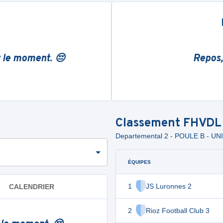
r le moment. 😔
Repos,
Classement
FHVDL
Departemental 2 - POULE B - U
ÉQUIPES
1
JS Luronnes 2
CALENDRIER
2
Rioz Football Club 3