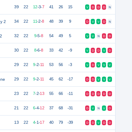
39
22
12
-
3
-
7
41
26
15
V
D
D
D
N
y 2
34
22
11
-
2
-
8
48
39
9
D
V
V
D
N
 2
32
22
9
-
5
-
8
54
49
5
V
V
N
D
D
30
22
8
-
6
-
8
33
42
-9
V
D
D
V
D
29
22
9
-
2
-
11
53
56
-3
V
D
V
V
V
one
29
22
9
-
2
-
11
45
62
-17
D
D
V
V
V
23
22
7
-
2
-
13
55
66
-11
D
D
D
D
D
21
22
6
-
4
-
12
37
68
-31
D
V
N
V
D
13
22
4
-
1
-
17
40
79
-39
D
D
V
D
D