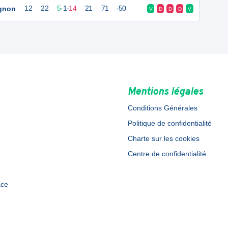
Ognon
12
22
5
-
1
-
14
21
71
-50
V
D
D
D
V
Mentions légales
Conditions Générales
Politique de confidentialité
Charte sur les cookies
Centre de confidentialité
ace