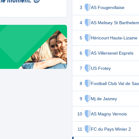
 le moment. 😔
3
AS Fougerollaise
4
AS Melisey St Barthelem
5
Héricourt Haute-Lizaine
6
AS Villersexel Esprels
7
US Frotey
8
Football Club Val de Sa
9
Mj de Jasney
10
AS Magny Vernois
11
FC du Pays Minier 2