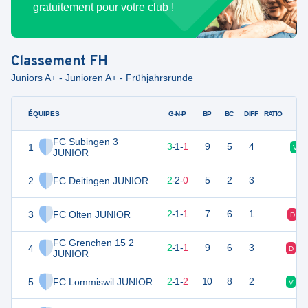
gratuitement pour votre club !
Classement
FH
Juniors A+ - Junioren A+ - Frühjahrsrunde
ÉQUIPES
PTS
JO
G-N-P
BP
BC
DIFF
RATIO
FC Subingen 3
1
9
5
3
-
1
-
1
9
5
4
V
JUNIOR
2
FC Deitingen JUNIOR
7
4
2
-
2
-
0
5
2
3
V
3
FC Olten JUNIOR
6
4
2
-
1
-
1
7
6
1
D
FC Grenchen 15 2
4
6
4
2
-
1
-
1
9
6
3
D
D
JUNIOR
5
FC Lommiswil JUNIOR
6
5
2
-
1
-
2
10
8
2
V
V