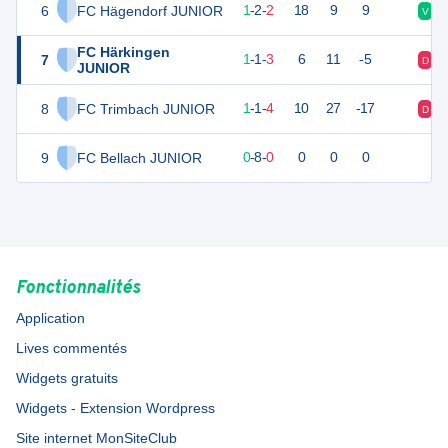
6
FC Hägendorf JUNIOR
4
5
1
-
2
-
2
18
9
9
V
FC Härkingen
7
3
5
1
-
1
-
3
6
11
-5
D
JUNIOR
8
FC Trimbach JUNIOR
3
6
1
-
1
-
4
10
27
-17
D
9
FC Bellach JUNIOR
0
0
0
-
8
-
0
0
0
0
Fonctionnalités
Application
Lives commentés
Widgets gratuits
Widgets - Extension Wordpress
Site internet MonSiteClub