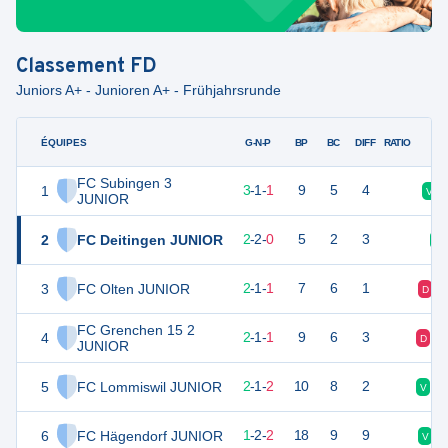
Classement
FD
Juniors A+ - Junioren A+ - Frühjahrsrunde
ÉQUIPES
PTS
JO
G-N-P
BP
BC
DIFF
RATIO
FC Subingen 3
1
9
5
3
-
1
-
1
9
5
4
V
JUNIOR
2
FC Deitingen JUNIOR
7
4
2
-
2
-
0
5
2
3
V
3
FC Olten JUNIOR
6
4
2
-
1
-
1
7
6
1
D
FC Grenchen 15 2
4
6
4
2
-
1
-
1
9
6
3
D
D
JUNIOR
5
FC Lommiswil JUNIOR
6
5
2
-
1
-
2
10
8
2
V
V
6
FC Hägendorf JUNIOR
4
5
1
-
2
-
2
18
9
9
V