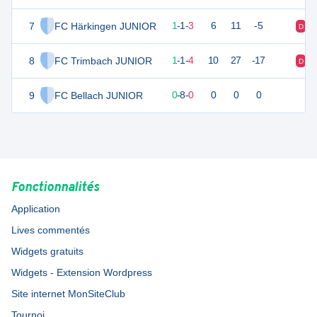
7
FC Härkingen JUNIOR
3
5
1
-
1
-
3
6
11
-5
D
8
FC Trimbach JUNIOR
3
6
1
-
1
-
4
10
27
-17
D
9
FC Bellach JUNIOR
0
0
0
-
8
-
0
0
0
0
Fonctionnalités
Application
Lives commentés
Widgets gratuits
Widgets - Extension Wordpress
Site internet MonSiteClub
Tournoi