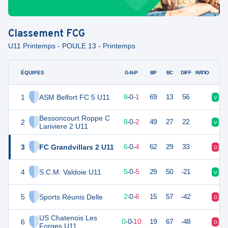
Classement
FCG
U11 Printemps - POULE 13 - Printemps
ÉQUIPES
PTS
JO
G-N-P
BP
BC
DIFF
RATIO
1
ASM Belfort FC 5 U11
24
9
8
-
0
-
1
69
13
56
V
V
Bessoncourt Roppe C
2
24
10
8
-
0
-
2
49
27
22
V
V
Lariviere 2 U11
3
FC Grandvillars 2 U11
18
10
6
-
0
-
4
62
29
33
D
V
4
S.C.M. Valdoie U11
15
10
5
-
0
-
5
29
50
-21
V
D
5
Sports Réunis Delle
5
9
2
-
0
-
6
15
57
-42
D
D
US Chatenois Les
6
0
10
0
-
0
-
10
19
67
-48
D
D
Forges U11