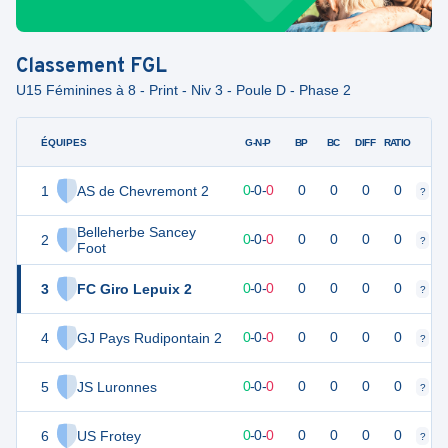
Classement
FGL
U15 Féminines à 8 - Print - Niv 3 - Poule D - Phase 2
ÉQUIPES
PTS
JO
G-N-P
BP
BC
DIFF
RATIO
1
AS de Chevremont 2
0
0
0
-
0
-
0
0
0
0
0
?
?
Belleherbe Sancey
2
0
0
0
-
0
-
0
0
0
0
0
?
?
Foot
3
FC Giro Lepuix 2
0
0
0
-
0
-
0
0
0
0
0
?
?
4
GJ Pays Rudipontain 2
0
0
0
-
0
-
0
0
0
0
0
?
?
5
JS Luronnes
0
0
0
-
0
-
0
0
0
0
0
?
?
6
US Frotey
0
0
0
-
0
-
0
0
0
0
0
?
?