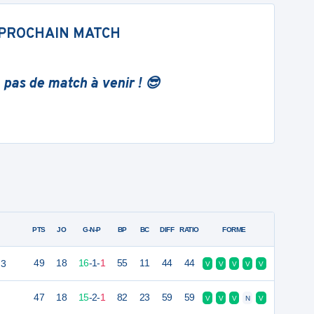
PROCHAIN MATCH
 pas de match à venir ! 😎
PTS
JO
G-N-P
BP
BC
DIFF
RATIO
FORME
 3
49
18
16
-
1
-
1
55
11
44
44
V
V
V
V
V
47
18
15
-
2
-
1
82
23
59
59
V
V
V
N
V