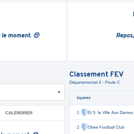
r le moment. 😔
Repos,
Classement
FEV
Départemental 4 - Poule C
ÉQUIPES
1
Et.S. la Ville Aux Dames
CALENDRIER
2
Obee Football Club