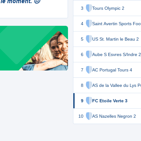
 le moment. 😔
3
Tours Olympic 2
4
Saint Avertin Sports Foot
5
US St. Martin le Beau 2
6
Aube S Esvres S/Indre 2
7
AC Portugal Tours 4
8
AS de la Vallee du Lys P
9
FC Etoile Verte 3
10
AS Nazelles Negron 2