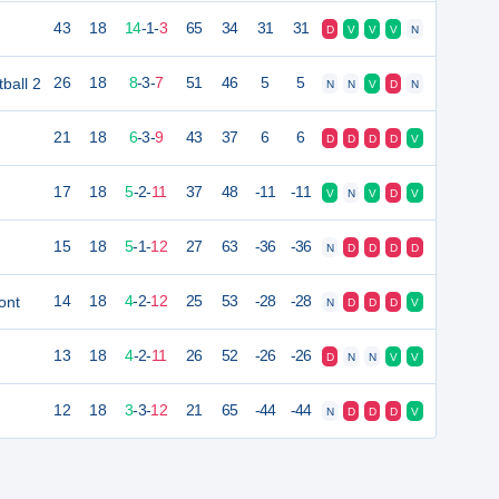
43
18
14
-
1
-
3
65
34
31
31
D
V
V
V
N
ball 2
26
18
8
-
3
-
7
51
46
5
5
N
N
V
D
N
21
18
6
-
3
-
9
43
37
6
6
D
D
D
D
V
17
18
5
-
2
-
11
37
48
-11
-11
V
N
V
D
V
15
18
5
-
1
-
12
27
63
-36
-36
N
D
D
D
D
ont
14
18
4
-
2
-
12
25
53
-28
-28
N
D
D
D
V
13
18
4
-
2
-
11
26
52
-26
-26
D
N
N
V
V
12
18
3
-
3
-
12
21
65
-44
-44
N
D
D
D
V