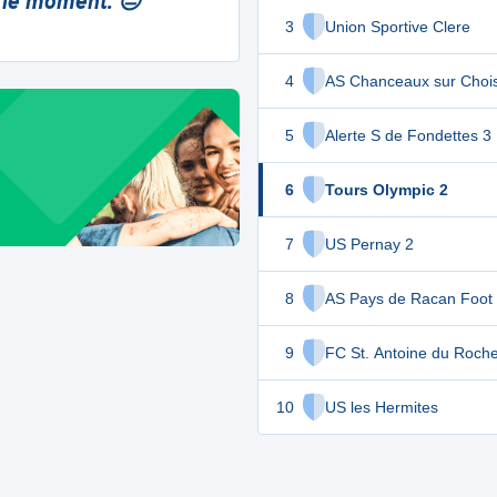
 le moment. 😔
3
Union Sportive Clere
4
AS Chanceaux sur 
5
Alerte S de Fondettes 3
6
Tours Olympic 2
7
US Pernay 2
8
AS Pays de Racan Foot
9
FC St. Antoine du Roche
10
US les Hermites