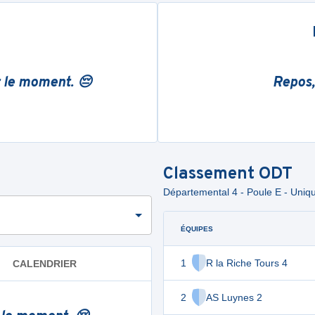
r le moment. 😔
Repos,
Classement
ODT
Départemental 4 - Poule E - Uniq
ÉQUIPES
1
R la Riche Tours 4
CALENDRIER
2
AS Luynes 2