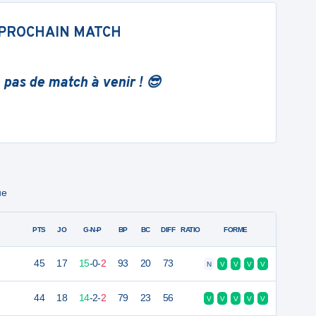
PROCHAIN MATCH
 pas de match à venir ! 😎
ue
PTS
JO
G-N-P
BP
BC
DIFF
RATIO
FORME
45
17
15
-
0
-
2
93
20
73
N
V
V
V
V
44
18
14
-
2
-
2
79
23
56
V
V
V
V
V