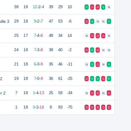
38
18
12
-
2
-
4
39
29
10
V
D
D
V
N
Choisille 3
29
18
9
-
2
-
7
47
53
-6
D
V
N
N
V
25
17
7
-
4
-
6
48
34
14
N
D
D
D
N
24
18
7
-
3
-
8
38
40
-2
D
V
D
N
N
21
18
6
-
3
-
9
35
46
-11
N
V
D
N
V
 2
19
18
7
-
0
-
9
36
61
-25
D
V
V
D
V
r 2
7
18
1
-
4
-
13
25
59
-34
N
D
D
N
D
1
18
0
-
2
-
16
8
83
-75
D
D
D
D
D