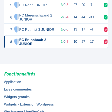
5
FC Rohr JUNIOR
9
6
3
-
0
-
3
27
20
7
V
D
FC Merenschwand 2
6
6
6
2
-
0
-
4
14
44
-30
V
D
JUNIOR
7
FC Rothrist 3 JUNIOR
3
6
1
-
0
-
5
13
17
-4
D
D
FC Erlinsbach 2
8
3
6
1
-
0
-
5
10
27
-17
D
D
JUNIOR
Fonctionnalités
Application
Lives commentés
Widgets gratuits
Widgets - Extension Wordpress
Site internet MonSiteClub