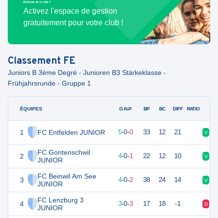
Bénévole de ce club ?
Activez l'espace de gestion
gratuitement pour votre club !
Classement
FE
Juniors B 3ème Degré - Junioren B3 Stärkeklasse -
Frühjahrsrunde - Gruppe 1
ÉQUIPES
PTS
JO
G-N-P
BP
BC
DIFF
RATIO
1
FC Entfelden JUNIOR
15
5
5
-
0
-
0
33
12
21
V
V
FC Gontenschwil
2
12
5
4
-
0
-
1
22
12
10
V
V
JUNIOR
FC Beinwil Am See
3
12
6
4
-
0
-
2
38
24
14
V
V
JUNIOR
FC Lenzburg 3
4
9
6
3
-
0
-
3
17
18
-1
D
D
JUNIOR