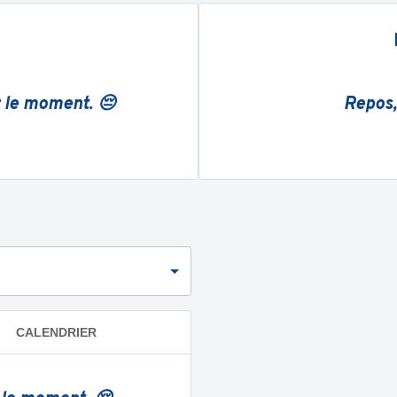
r le moment. 😔
Repos,
CALENDRIER