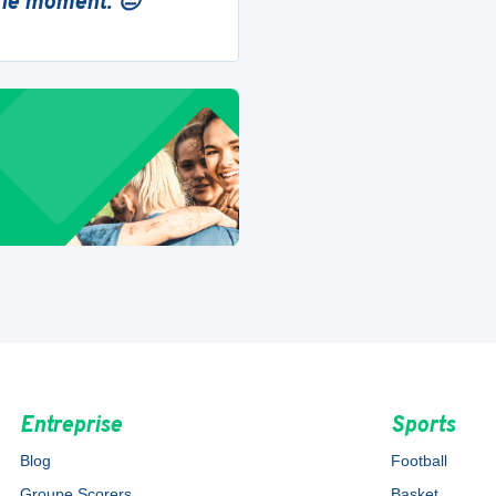
 le moment. 😔
Entreprise
Sports
Blog
Football
Groupe Scorers
Basket