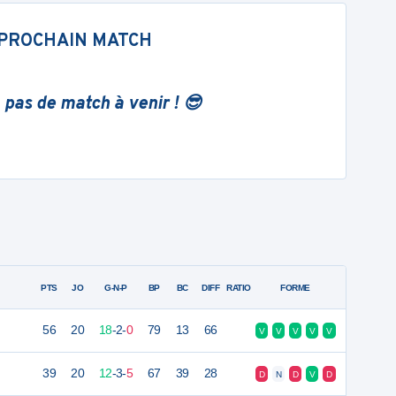
PROCHAIN MATCH
 pas de match à venir ! 😎
PTS
JO
G-N-P
BP
BC
DIFF
RATIO
FORME
56
20
18
-
2
-
0
79
13
66
V
V
V
V
V
39
20
12
-
3
-
5
67
39
28
D
N
D
V
D