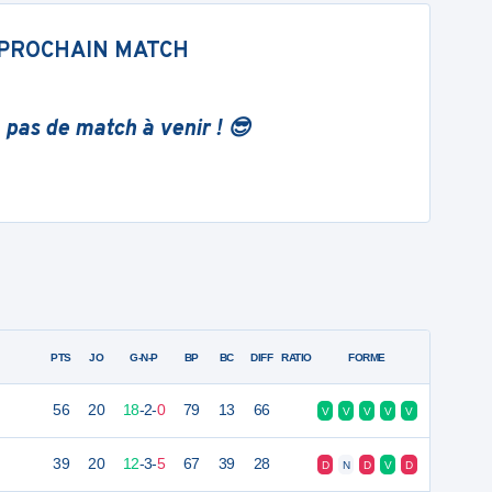
PROCHAIN MATCH
 pas de match à venir ! 😎
PTS
JO
G-N-P
BP
BC
DIFF
RATIO
FORME
56
20
18
-
2
-
0
79
13
66
V
V
V
V
V
39
20
12
-
3
-
5
67
39
28
D
N
D
V
D