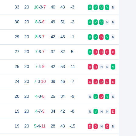
33
20
10
-
3
-
7
40
43
-3
V
V
V
V
N
30
20
8
-
6
-
6
49
51
-2
V
V
V
N
N
29
20
8
-
5
-
7
42
43
-1
V
V
D
V
N
27
20
7
-
6
-
7
37
32
5
V
D
D
D
D
25
20
7
-
4
-
9
42
53
-11
D
D
N
N
V
24
20
7
-
3
-
10
39
46
-7
D
D
D
D
D
20
20
4
-
8
-
8
25
34
-9
N
V
D
V
N
19
20
4
-
7
-
9
34
42
-8
N
V
N
N
D
19
20
5
-
4
-
11
28
43
-15
D
D
N
D
N