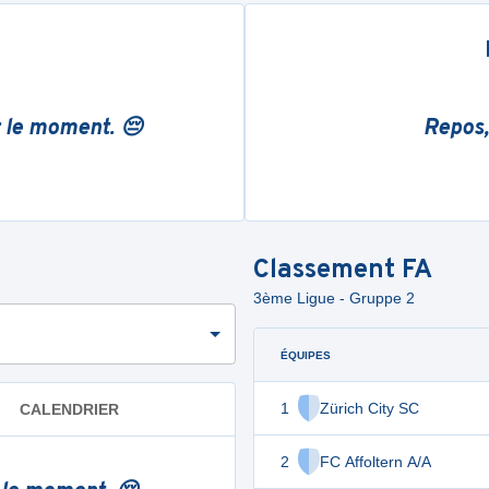
r le moment. 😔
Repos,
Classement
FA
3ème Ligue - Gruppe 2
ÉQUIPES
1
Zürich City SC
CALENDRIER
2
FC Affoltern A/A