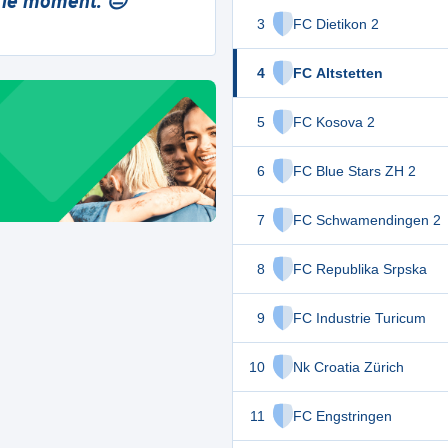
 le moment. 😔
3
FC Dietikon 2
4
FC Altstetten
5
FC Kosova 2
6
FC Blue Stars ZH 2
7
FC Schwamendingen 2
8
FC Republika Srpska
9
FC Industrie Turicum
10
Nk Croatia Zürich
11
FC Engstringen