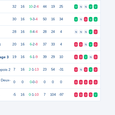
32
16
10
-
2
-
4
44
19
25
V
N
N
V
V
30
16
9
-
3
-
4
50
16
34
V
N
D
V
V
28
16
8
-
4
-
4
28
24
4
N
N
N
V
D
4
20
16
6
-
2
-
8
37
33
4
D
D
N
V
D
age 3
19
16
6
-
1
-
9
39
29
10
D
D
V
N
D
ppois 2
7
16
2
-
1
-
13
23
54
-31
D
N
D
V
D
s Deux-
0
0
0
-
0
-
0
0
0
0
D
D
D
D
D
2
-5
16
0
-
1
-
10
7
104
-97
D
D
D
D
V