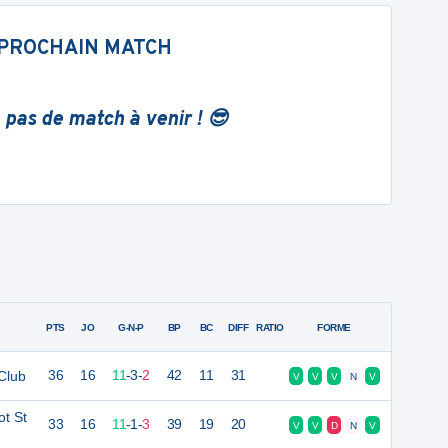
PROCHAIN MATCH
 pas de match à venir ! 😎
PTS
JO
G-N-P
BP
BC
DIFF
RATIO
FORME
Club
36
16
11
-
3
-
2
42
11
31
V
V
V
N
V
t St
33
16
11
-
1
-
3
39
19
20
V
V
D
N
V