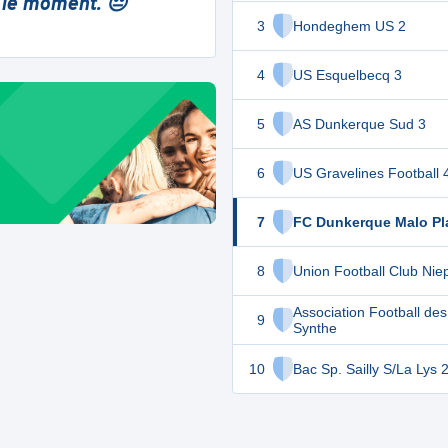
 le moment. 😔
3
Hondeghem US 2
4
US Esquelbecq 3
5
AS Dunkerque Sud 3
6
US Gravelines Football 
7
FC Dunkerque Malo Pl
8
Union Football Club Nie
Association Football de
9
Synthe
10
Bac Sp. Sailly S/La Lys 