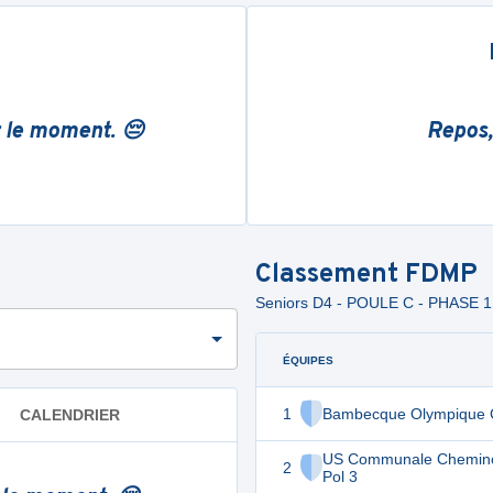
r le moment. 😔
Repos,
Classement
FDMP
Seniors D4 - POULE C - PHASE 1
ÉQUIPES
1
Bambecque Olympique 
CALENDRIER
US Communale Chemino
2
Pol 3