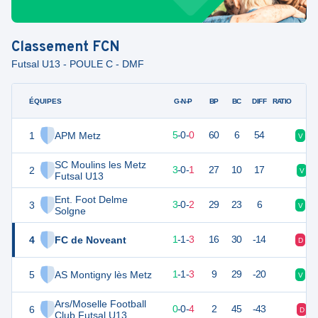
Classement
FCN
Futsal U13 - POULE C - DMF
ÉQUIPES
PTS
JO
G-N-P
BP
BC
DIFF
RATIO
1
APM Metz
15
5
5
-
0
-
0
60
6
54
V
V
SC Moulins les Metz
2
9
4
3
-
0
-
1
27
10
17
V
Futsal U13
Ent. Foot Delme
3
9
5
3
-
0
-
2
29
23
6
V
D
Solgne
4
FC de Noveant
4
5
1
-
1
-
3
16
30
-14
D
D
5
AS Montigny lès Metz
4
5
1
-
1
-
3
9
29
-20
V
D
Ars/Moselle Football
6
-1
4
0
-
0
-
4
2
45
-43
D
Club Futsal U13