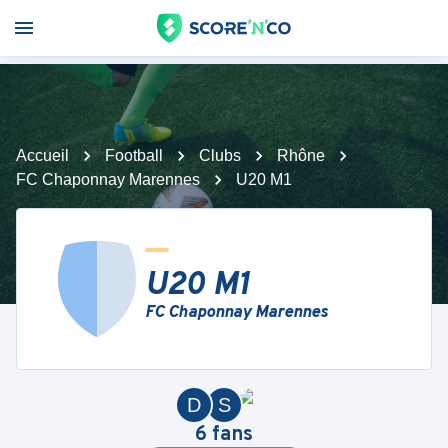
Accueil
Football
Clubs
Rhône
FC Chaponnay Marennes
U20 M1
U20 M1
FC Chaponnay Marennes
D
S
6
fans