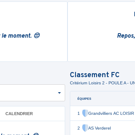
r le moment. 😔
Repos,
Classement
FC
Critérium Loisirs 2 - POULE A - 
ÉQUIPES
1
Grandvilliers AC LOISIR
CALENDRIER
2
AS Verderel