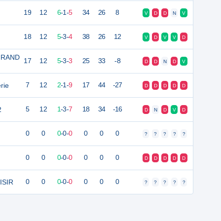
19
12
6
-
1
-
5
34
26
8
V
D
D
N
V
18
12
5
-
3
-
4
38
26
12
V
D
V
V
D
GRAND
17
12
5
-
3
-
3
25
33
-8
D
D
N
D
V
rie
7
12
2
-
1
-
9
17
44
-27
D
D
D
D
D
2
5
12
1
-
3
-
7
18
34
-16
D
N
D
V
D
0
0
0
-
0
-
0
0
0
0
?
?
?
?
?
0
0
0
-
0
-
0
0
0
0
D
D
D
D
D
ISIR
0
0
0
-
0
-
0
0
0
0
?
?
?
?
?