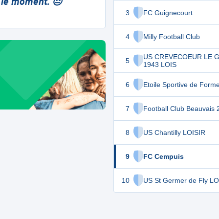
 le moment. 😔
3
FC Guignecourt
4
Milly Football Club
US CREVECOEUR LE 
5
1943 LOIS
6
Etoile Sportive de Forme
7
Football Club Beauvais 
8
US Chantilly LOISIR
9
FC Cempuis
10
US St Germer de Fly LO