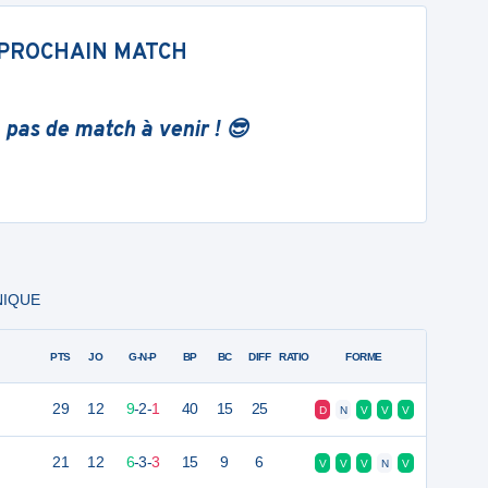
PROCHAIN MATCH
 pas de match à venir ! 😎
UNIQUE
PTS
JO
G-N-P
BP
BC
DIFF
RATIO
FORME
29
12
9
-
2
-
1
40
15
25
D
N
V
V
V
21
12
6
-
3
-
3
15
9
6
V
V
V
N
V