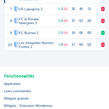
7
US Lapugnoy 2
20
18
6
-
2
-
10
35
46
-11
D
D
FC la Roupie
8
18
18
5
-
3
-
10
37
63
-26
D
D
Isbergues 3
9
FC Busnes 2
8
18
2
-
2
-
14
18
68
-50
V
D
Les Intrepides Norrent
10
4
18
2
-
0
-
14
17
69
-52
D
D
Fontes 2
Fonctionnalités
Application
Lives commentés
Widgets gratuits
Widgets - Extension Wordpress