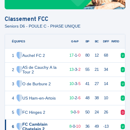
Classement
FCC
Seniors D6 - POULE C - PHASE UNIQUE
ÉQUIPES
PTS
JO
G-N-P
BP
BC
DIFF
RATIO
1
Auchel FC 2
52
18
17
-
1
-
0
80
12
68
V
V
AS de Cauchy A la
2
42
18
13
-
3
-
2
55
21
34
V
D
Tour 2
3
O de Burbure 2
33
18
10
-
3
-
5
41
27
14
V
V
4
US Ham-en-Artois
32
18
10
-
2
-
6
48
38
10
V
V
5
FC Hinges 2
27
18
9
-
0
-
9
50
24
26
D
V
FC Camblain
6
24
18
8
-
0
-
10
36
49
-13
V
V
Chatelain 2