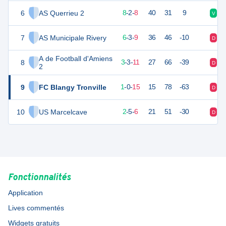
6
AS Querrieu 2
25
18
8
-
2
-
8
40
31
9
V
V
7
AS Municipale Rivery
21
18
6
-
3
-
9
36
46
-10
D
D
A de Football d'Amiens
8
10
18
3
-
3
-
11
27
66
-39
D
D
2
9
FC Blangy Tronville
1
18
1
-
0
-
15
15
78
-63
D
D
10
US Marcelcave
6
18
2
-
5
-
6
21
51
-30
D
D
Fonctionnalités
Application
Lives commentés
Widgets gratuits