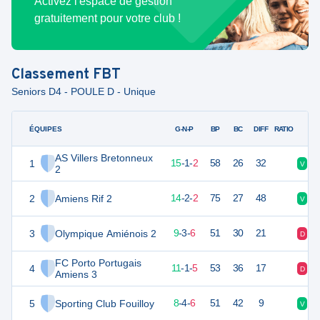
Activez l'espace de gestion
gratuitement pour votre club !
Classement
FBT
Seniors D4 - POULE D - Unique
ÉQUIPES
PTS
JO
G-N-P
BP
BC
DIFF
RATIO
AS Villers Bretonneux
1
46
18
15
-
1
-
2
58
26
32
V
V
2
2
Amiens Rif 2
44
18
14
-
2
-
2
75
27
48
V
V
3
Olympique Amiénois 2
29
18
9
-
3
-
6
51
30
21
D
D
FC Porto Portugais
4
28
18
11
-
1
-
5
53
36
17
D
V
Amiens 3
5
Sporting Club Fouilloy
28
18
8
-
4
-
6
51
42
9
V
D