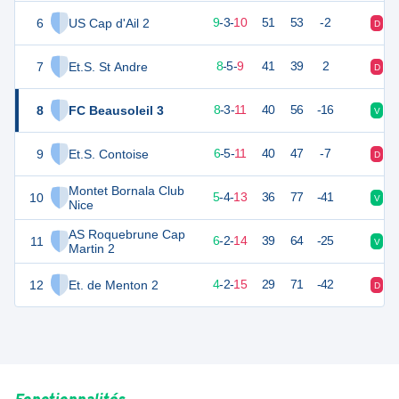
6
US Cap d'Ail 2
30
22
9
-
3
-
10
51
53
-2
D
D
7
Et.S. St Andre
29
22
8
-
5
-
9
41
39
2
D
N
8
FC Beausoleil 3
27
22
8
-
3
-
11
40
56
-16
V
V
9
Et.S. Contoise
20
22
6
-
5
-
11
40
47
-7
D
D
Montet Bornala Club
10
19
22
5
-
4
-
13
36
77
-41
V
N
Nice
AS Roquebrune Cap
11
19
22
6
-
2
-
14
39
64
-25
V
D
Martin 2
12
Et. de Menton 2
12
22
4
-
2
-
15
29
71
-42
D
D