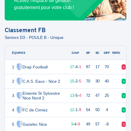
Activez l'espace de gestion
gratuitement pour votre club !
Classement
FB
Seniors D3 - POULE B - Unique
ÉQUIPES
PTS
JO
G-N-P
BP
BC
DIFF
RATIO
1
Drap Football
55
22
17
-
4
-
1
87
17
70
D
V
2
C.A.S. Eaux - Nice 2
47
22
15
-
2
-
5
70
30
40
V
V
Entente St Sylvestre
3
44
22
13
-
5
-
4
72
47
25
V
N
Nice Nord 2
4
FC de Cimiez
36
22
12
-
1
-
9
54
50
4
V
D
5
Gazelec Nice
31
22
9
-
4
-
9
49
57
-8
D
N