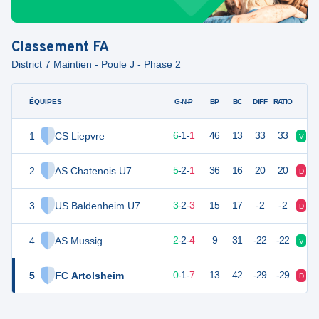
Classement
FA
District 7 Maintien - Poule J - Phase 2
ÉQUIPES
PTS
JO
G-N-P
BP
BC
DIFF
RATIO
1
CS Liepvre
19
8
6
-
1
-
1
46
13
33
33
V
V
2
AS Chatenois U7
17
8
5
-
2
-
1
36
16
20
20
D
V
3
US Baldenheim U7
11
8
3
-
2
-
3
15
17
-2
-2
D
V
4
AS Mussig
8
8
2
-
2
-
4
9
31
-22
-22
V
V
5
FC Artolsheim
1
8
0
-
1
-
7
13
42
-29
-29
D
D