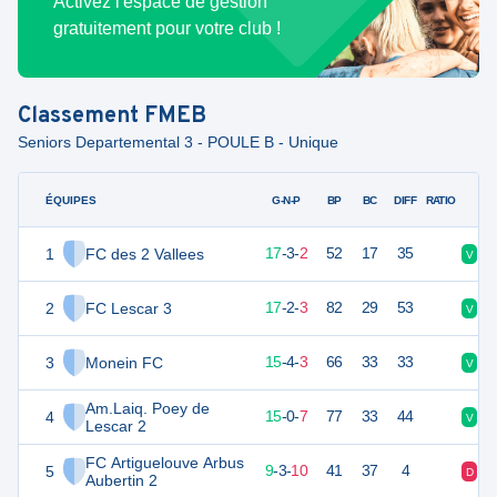
Activez l'espace de gestion
gratuitement pour votre club !
Classement
FMEB
Seniors Departemental 3 - POULE B - Unique
ÉQUIPES
PTS
JO
G-N-P
BP
BC
DIFF
RATIO
1
FC des 2 Vallees
53
22
17
-
3
-
2
52
17
35
V
V
2
FC Lescar 3
52
22
17
-
2
-
3
82
29
53
V
V
3
Monein FC
49
22
15
-
4
-
3
66
33
33
V
V
Am.Laiq. Poey de
4
45
22
15
-
0
-
7
77
33
44
V
V
Lescar 2
FC Artiguelouve Arbus
5
30
22
9
-
3
-
10
41
37
4
D
V
Aubertin 2