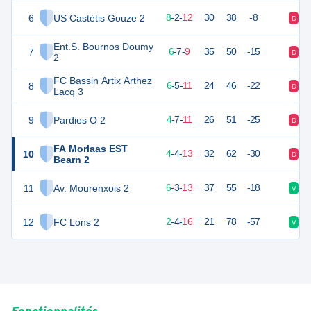
6
US Castétis Gouze 2
26
22
8
-
2
-
12
30
38
-8
D
D
Ent.S. Bournos Doumy
7
25
22
6
-
7
-
9
35
50
-15
D
N
2
FC Bassin Artix Arthez
8
22
22
6
-
5
-
11
24
46
-22
D
D
Lacq 3
9
Pardies O 2
19
22
4
-
7
-
11
26
51
-25
D
D
FA Morlaas EST
10
15
22
4
-
4
-
13
32
62
-30
D
D
Bearn 2
11
Av. Mourenxois 2
13
22
6
-
3
-
13
37
55
-18
V
D
12
FC Lons 2
10
22
2
-
4
-
16
21
78
-57
V
N