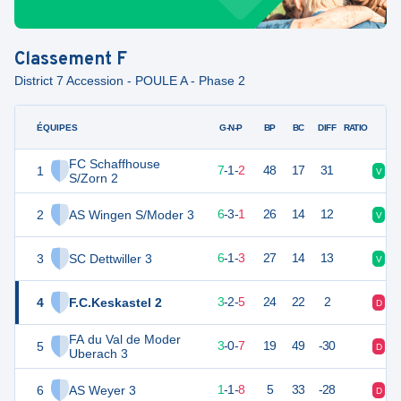
Classement
F
District 7 Accession - POULE A - Phase 2
ÉQUIPES
PTS
JO
G-N-P
BP
BC
DIFF
RATIO
FC Schaffhouse
1
22
10
7
-
1
-
2
48
17
31
V
D
S/Zorn 2
2
AS Wingen S/Moder 3
21
10
6
-
3
-
1
26
14
12
V
V
3
SC Dettwiller 3
19
10
6
-
1
-
3
27
14
13
V
V
4
F.C.Keskastel 2
11
10
3
-
2
-
5
24
22
2
D
D
FA du Val de Moder
5
9
10
3
-
0
-
7
19
49
-30
D
V
Uberach 3
6
AS Weyer 3
4
10
1
-
1
-
8
5
33
-28
D
D