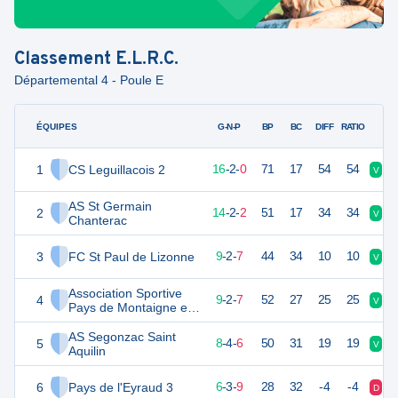
Classement
E.L.R.C.
Départemental 4 - Poule E
ÉQUIPES
PTS
JO
G-N-P
BP
BC
DIFF
RATIO
1
CS Leguillacois 2
50
18
16
-
2
-
0
71
17
54
54
V
V
AS St Germain
2
44
18
14
-
2
-
2
51
17
34
34
V
D
Chanterac
3
FC St Paul de Lizonne
29
18
9
-
2
-
7
44
34
10
10
V
V
Association Sportive
4
29
18
9
-
2
-
7
52
27
25
25
V
N
Pays de Montaigne et
Gurçon 3
AS Segonzac Saint
5
28
18
8
-
4
-
6
50
31
19
19
V
N
Aquilin
6
Pays de l'Eyraud 3
21
18
6
-
3
-
9
28
32
-4
-4
D
V