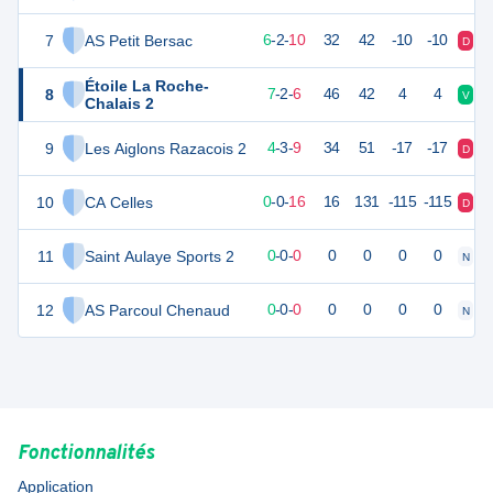
7
AS Petit Bersac
20
18
6
-
2
-
10
32
42
-10
-10
D
D
Étoile La Roche-
8
20
18
7
-
2
-
6
46
42
4
4
V
N
Chalais 2
9
Les Aiglons Razacois 2
13
18
4
-
3
-
9
34
51
-17
-17
D
D
10
CA Celles
-3
18
0
-
0
-
16
16
131
-115
-115
D
D
11
Saint Aulaye Sports 2
0
0
0
-
0
-
0
0
0
0
0
N
N
12
AS Parcoul Chenaud
-1
0
0
-
0
-
0
0
0
0
0
N
N
Fonctionnalités
Application