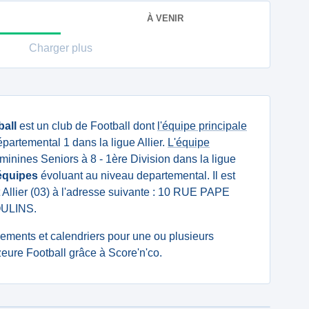
À VENIR
Charger plus
ball
est un club de Football dont
l'équipe principale
artemental 1 dans la ligue Allier.
L'équipe
inines Seniors à 8 - 1ère Division dans la ligue
équipes
évoluant au niveau departemental. Il est
 Allier (03) à l'adresse suivante : 10 RUE PAPE
ULINS.
ssements et calendriers pour une ou plusieurs
eure Football grâce à Score'n'co.