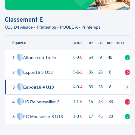
Classement
E
U13 D4 Alsace - Printemps - POULE A - Printemps
ÉQUIPES
PTS
JO
G-N-P
BP
BC
DIFF
RATIO
1
Alliance du Trefle
24
8
8
-
0
-
0
54
9
45
V
V
2
Espoir16 3 U13
16
8
5
-
1
-
2
36
28
8
D
N
3
Espoir16 4 U13
12
8
4
-
0
-
4
36
28
8
?
?
4
US Reipertswiller 2
4
8
1
-
1
-
6
15
48
-33
D
D
5
FC Monswiller 3 U13
2
8
1
-
0
-
6
17
45
-28
V
D