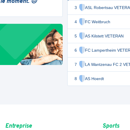
 le moment. 😔
3
ASL Robertsau VETER
4
FC Weitbruch
5
AS Kilstett VETERAN
6
FC Lampertheim VETE
7
LA Wantzenau FC 2 V
8
AS Hoerdt
Entreprise
Sports