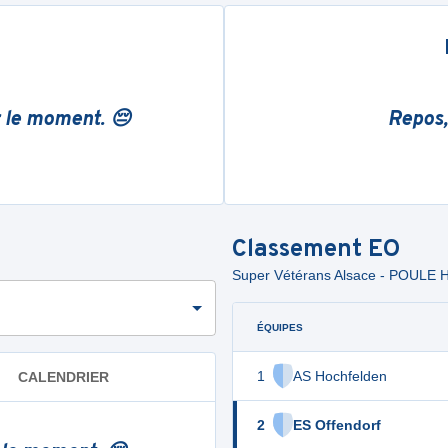
r le moment. 😔
Repos,
Classement
EO
Super Vétérans Alsace - POULE 
ÉQUIPES
1
AS Hochfelden
CALENDRIER
2
ES Offendorf