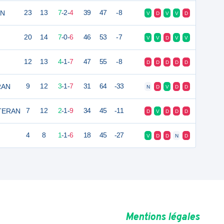
AN
23
13
7
-
2
-
4
39
47
-8
V
D
V
V
D
20
14
7
-
0
-
6
46
53
-7
V
V
D
V
V
12
13
4
-
1
-
7
47
55
-8
D
D
D
D
D
RAN
9
12
3
-
1
-
7
31
64
-33
N
D
V
D
D
ETERAN
7
12
2
-
1
-
9
34
45
-11
D
V
D
D
D
4
8
1
-
1
-
6
18
45
-27
V
D
D
N
D
Mentions légales