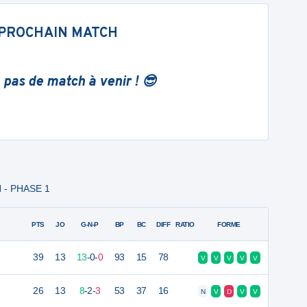
PROCHAIN MATCH
 pas de match à venir ! 😎
H - PHASE 1
PTS
JO
G-N-P
BP
BC
DIFF
RATIO
FORME
39
13
13
-
0
-
0
93
15
78
V
V
V
V
V
26
13
8
-
2
-
3
53
37
16
N
V
D
V
V