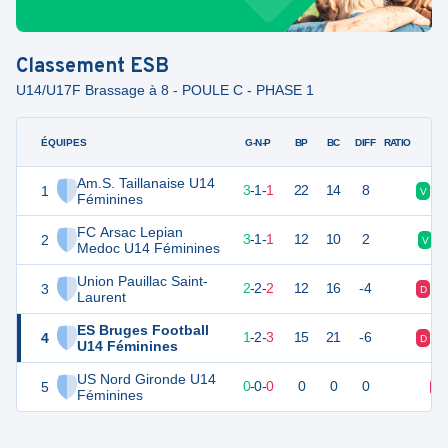
Classement
ESB
U14/U17F Brassage à 8 - POULE C - PHASE 1
ÉQUIPES
PTS
JO
G-N-P
BP
BC
DIFF
RATIO
Am.S. Taillanaise U14
1
9
6
3
-
1
-
1
22
14
8
V
V
Féminines
FC Arsac Lepian
2
9
6
3
-
1
-
1
12
10
2
V
Medoc U14 Féminines
Union Pauillac Saint-
3
8
6
2
-
2
-
2
12
16
-4
D
N
Laurent
ES Bruges Football
4
5
6
1
-
2
-
3
15
21
-6
D
D
U14 Féminines
US Nord Gironde U14
5
0
0
0
-
0
-
0
0
0
0
D
Féminines