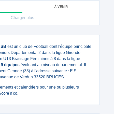
À VENIR
Charger plus
ESB
est un club de Football dont
l'équipe principale
niors Départemental 2 dans la ligue Gironde.
n U13 Brassage Féminines à 8 dans la ligue
19 équipes
évoluant au niveau departemental. Il
ent Gironde (33) à l'adresse suivante : E.S.
venue de Verdun 33520 BRUGES.
ssements et calendriers pour une ou plusieurs
core'n'co.