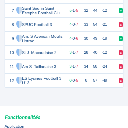
Saint Seurin Saint
7
16
11
5
-
1
-
5
32
44
-12
V
V
Estephe Football Club
U13
8
SPUC Football 3
12
11
4
-
0
-
7
33
54
-21
D
D
Am. S Avensan Moulis
9
11
11
4
-
0
-
6
30
49
-19
V
D
Listrac
10
St.J. Macaudaise 2
10
11
3
-
1
-
7
28
40
-12
D
D
11
Am.S. Taillanaise 3
10
11
3
-
1
-
7
34
58
-24
D
V
ES Eysines Football 3
12
-6
11
0
-
0
-
5
8
57
-49
D
D
U13
Fonctionnalités
Application