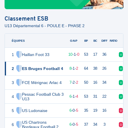
Classement
ESB
U13 Départemental 6 - POULE E - PHASE 2
ÉQUIPES
PTS
JO
G-N-P
BP
BC
DIFF
RATIO
1
Haillan Foot 33
31
11
10
-
1
-
0
53
17
36
V
V
2
ES Bruges Football 4
25
11
8
-
1
-
2
64
38
26
V
V
3
FCE Mérignac Arlac 4
23
11
7
-
2
-
2
50
16
34
V
N
Pessac Football Club 3
4
19
11
6
-
1
-
4
53
31
22
V
D
U13
5
US Ludonaise
18
11
6
-
0
-
5
35
19
16
D
D
US Chartrons
6
18
11
6
-
0
-
5
37
34
3
D
V
Bordeaux Football 2