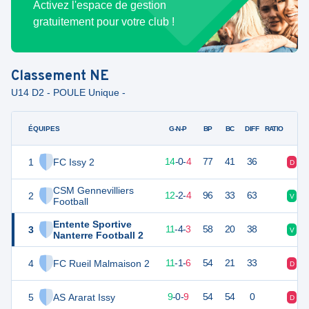
Activez l'espace de gestion
gratuitement pour votre club !
Classement
NE
U14 D2 - POULE Unique -
ÉQUIPES
PTS
JO
G-N-P
BP
BC
DIFF
RATIO
1
FC Issy 2
42
18
14
-
0
-
4
77
41
36
D
V
CSM Gennevilliers
2
38
18
12
-
2
-
4
96
33
63
V
V
Football
Entente Sportive
3
37
18
11
-
4
-
3
58
20
38
V
V
Nanterre Football 2
4
FC Rueil Malmaison 2
34
18
11
-
1
-
6
54
21
33
D
V
5
AS Ararat Issy
27
18
9
-
0
-
9
54
54
0
D
D