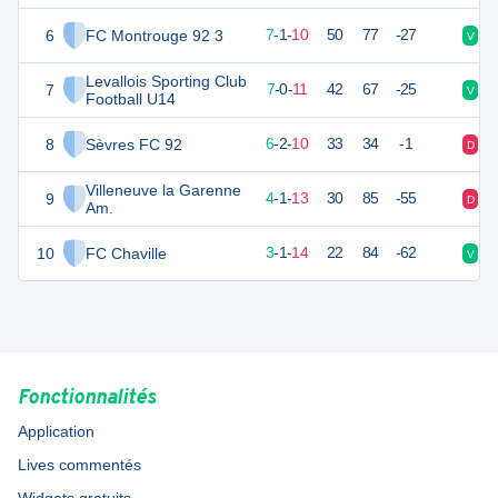
6
FC Montrouge 92 3
22
18
7
-
1
-
10
50
77
-27
V
N
Levallois Sporting Club
7
21
18
7
-
0
-
11
42
67
-25
V
D
Football U14
8
Sèvres FC 92
20
18
6
-
2
-
10
33
34
-1
D
V
Villeneuve la Garenne
9
12
18
4
-
1
-
13
30
85
-55
D
D
Am.
10
FC Chaville
10
18
3
-
1
-
14
22
84
-62
V
D
Fonctionnalités
Application
Lives commentés