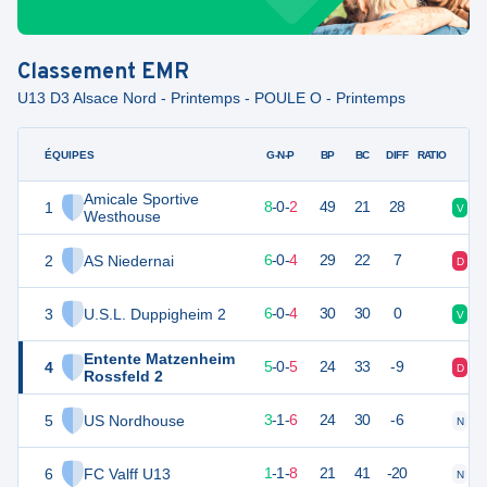
Classement
EMR
U13 D3 Alsace Nord - Printemps - POULE O - Printemps
ÉQUIPES
PTS
JO
G-N-P
BP
BC
DIFF
RATIO
Amicale Sportive
1
24
10
8
-
0
-
2
49
21
28
V
V
Westhouse
2
AS Niedernai
18
10
6
-
0
-
4
29
22
7
D
V
3
U.S.L. Duppigheim 2
18
10
6
-
0
-
4
30
30
0
V
D
Entente Matzenheim
4
15
10
5
-
0
-
5
24
33
-9
D
D
Rossfeld 2
5
US Nordhouse
10
10
3
-
1
-
6
24
30
-6
N
D
6
FC Valff U13
4
10
1
-
1
-
8
21
41
-20
N
D