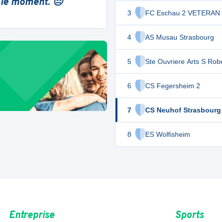
 le moment. 😔
3
FC Eschau 2 VETERAN
4
AS Musau Strasbourg
5
Ste Ouvriere Arts S Rob
6
CS Fegersheim 2
7
CS Neuhof Strasbourg
8
ES Wolfisheim
Entreprise
Sports