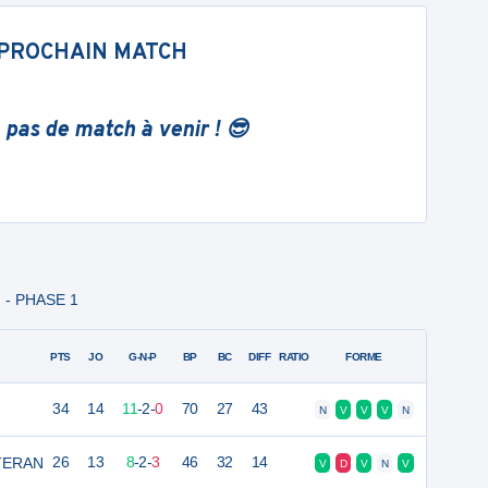
PROCHAIN MATCH
 pas de match à venir ! 😎
F - PHASE 1
PTS
JO
G-N-P
BP
BC
DIFF
RATIO
FORME
34
14
11
-
2
-
0
70
27
43
N
V
V
V
N
ETERAN
26
13
8
-
2
-
3
46
32
14
V
D
V
N
V