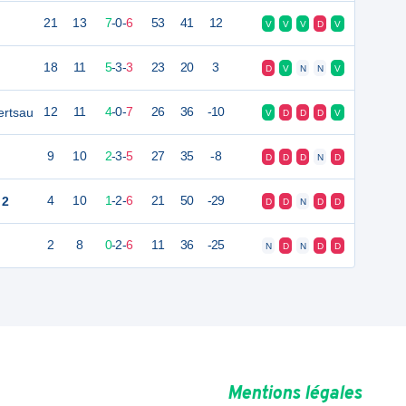
21
13
7
-
0
-
6
53
41
12
V
V
V
D
V
18
11
5
-
3
-
3
23
20
3
D
V
N
N
V
ertsau
12
11
4
-
0
-
7
26
36
-10
V
D
D
D
V
9
10
2
-
3
-
5
27
35
-8
D
D
D
N
D
 2
4
10
1
-
2
-
6
21
50
-29
D
D
N
D
D
2
8
0
-
2
-
6
11
36
-25
N
D
N
D
D
Mentions légales