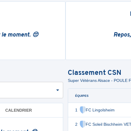
r le moment. 😔
Repos,
Classement
CSN
Super Vétérans Alsace - POULE 
ÉQUIPES
1
FC Lingolsheim
CALENDRIER
2
FC Soleil Bischheim V