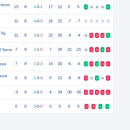
ieres
15
8
4
-
3
-
1
17
12
5
5
V
N
N
N
V
11
8
4
-
0
-
3
15
22
-7
-7
?
?
?
?
?
d'Ay
11
8
3
-
2
-
3
22
26
-4
-4
N
D
D
D
V
 Serre
7
8
2
-
1
-
5
7
28
-21
-21
N
D
D
V
D
gres
7
8
2
-
2
-
3
14
20
-6
-6
V
D
V
D
D
aure
6
8
1
-
3
-
4
5
13
-8
-8
D
N
V
N
D
-3
8
0
-
0
-
5
4
34
-30
-30
D
D
D
D
D
0
0
0
-
0
-
0
0
0
0
0
D
D
V
V