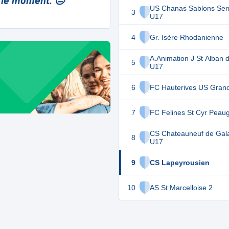
 le moment. 😔
US Chanas Sablons Serr
3
U17
4
Gr. Isère Rhodanienne
A.Animation J St Alban 
5
U17
6
FC Hauterives US Grand
7
FC Felines St Cyr Peau
CS Chateauneuf de Gal
8
U17
9
CS Lapeyrousien
10
AS St Marcelloise 2