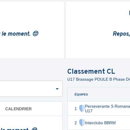
r le moment. 😔
Repos,
Classement
CL
U17 Brassage POULE B Phase D
ÉQUIPES
Perseverante S Romana
1
CALENDRIER
U17
2
Interclubs BBRM