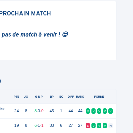
PROCHAIN MATCH
 pas de match à venir ! 😎
4
PTS
JO
G-N-P
BP
BC
DIFF
RATIO
FORME
ise
24
8
8
-
0
-
0
45
1
44
44
V
V
V
V
V
19
8
6
-
1
-
1
33
6
27
27
D
V
V
V
N