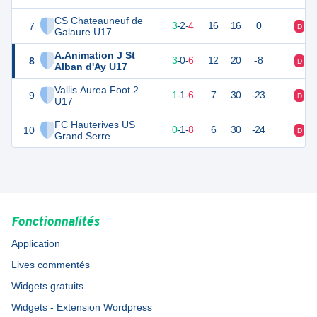
CS Chateauneuf de
7
11
9
3
-
2
-
4
16
16
0
D
V
Galaure U17
A.Animation J St
8
9
9
3
-
0
-
6
12
20
-8
D
D
Alban d'Ay U17
Vallis Aurea Foot 2
9
3
9
1
-
1
-
6
7
30
-23
D
D
U17
FC Hauterives US
10
1
9
0
-
1
-
8
6
30
-24
D
D
Grand Serre
Fonctionnalités
Application
Lives commentés
Widgets gratuits
Widgets - Extension Wordpress