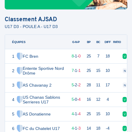
Classement
AJSAD
U17 D3 - POULE A - U17 D3
ÉQUIPES
PTS
JO
G-N-P
BP
BC
DIFF
RATIO
1
FC Bren
25
9
8
-
1
-
0
25
7
18
V
V
Entente Sportive Nord
2
22
9
7
-
1
-
1
25
15
10
N
V
Drôme
3
AS Chavanay 2
17
9
5
-
2
-
2
28
11
17
N
V
US Chanas Sablons
4
15
9
5
-
0
-
4
16
12
4
V
D
Serrieres U17
5
AS Donatienne
13
9
4
-
1
-
4
25
15
10
V
D
6
FC du Chatelet U17
12
9
4
-
1
-
3
14
18
-4
V
D