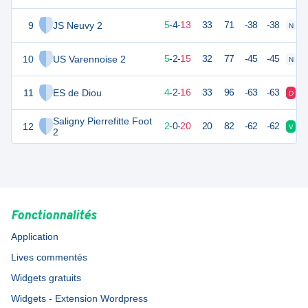
9
JS Neuvy 2
19
22
5
-
4
-
13
33
71
-38
-38
N
D
10
US Varennoise 2
17
22
5
-
2
-
15
32
77
-45
-45
N
D
11
ES de Diou
13
22
4
-
2
-
16
33
96
-63
-63
D
D
Saligny Pierrefitte Foot
12
6
22
2
-
0
-
20
20
82
-62
-62
V
D
2
Fonctionnalités
Application
Lives commentés
Widgets gratuits
Widgets - Extension Wordpress