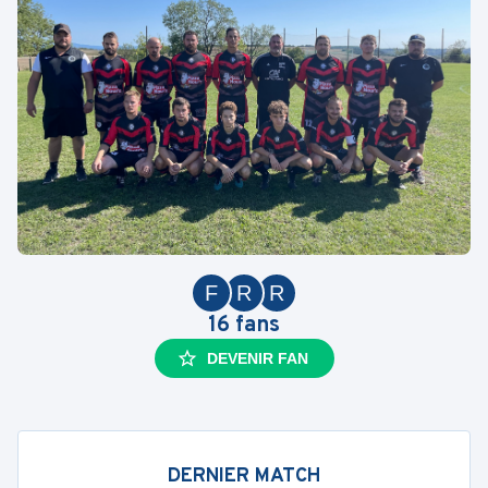
F
R
R
16
fans
DEVENIR FAN
DERNIER MATCH