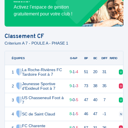
Bénévole de ce club ?
Activez l'espace de gestion
gratuitement pour votre club !
Classement
CF
Criterium A 7 - POULE A - PHASE 1
ÉQUIPES
PTS
JO
G-N-P
BP
BC
DIFF
RATIO
La Roche-Rivières FC
1
28
14
9
-
1
-
4
51
20
31
V
N
Tardoire Foot à 7
Jeunesse Sportive
2
27
14
9
-
1
-
3
73
38
35
D
V
d'Exideuil Foot à 7
US Chasseneuil Foot à
3
26
14
9
-
0
-
5
47
40
7
V
V
7
4
SC de Saint Claud
25
14
8
-
1
-
5
46
47
-1
N
V
FC Charente
23
14
8
-
0
-
5
57
31
26