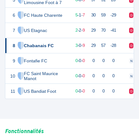
5
D
D
Limousine Foot à 7
6
FC Haute Charente
15
14
5
-
1
-
7
30
59
-29
D
D
7
US Etagnac
7
14
2
-
2
-
9
29
70
-41
D
D
8
Chabanais FC
7
14
3
-
0
-
9
29
57
-28
D
D
9
Fontafie FC
0
0
0
-
0
-
0
0
0
0
N
V
FC Saint Maurice
10
0
0
0
-
0
-
0
0
0
0
N
D
Manot
11
US Bandiat Foot
0
0
0
-
0
-
0
0
0
0
D
D
Fonctionnalités