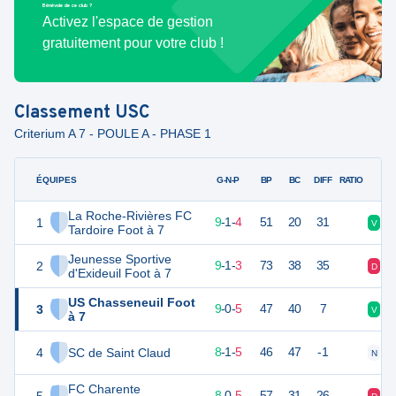
Bénévole de ce club ?
Activez l'espace de gestion
gratuitement pour votre club !
Classement
USC
Criterium A 7 - POULE A - PHASE 1
ÉQUIPES
PTS
JO
G-N-P
BP
BC
DIFF
RATIO
La Roche-Rivières FC
1
28
14
9
-
1
-
4
51
20
31
V
N
Tardoire Foot à 7
Jeunesse Sportive
2
27
14
9
-
1
-
3
73
38
35
D
V
d'Exideuil Foot à 7
US Chasseneuil Foot
3
26
14
9
-
0
-
5
47
40
7
V
V
à 7
4
SC de Saint Claud
25
14
8
-
1
-
5
46
47
-1
N
V
FC Charente
23
14
8
-
0
-
5
57
31
26