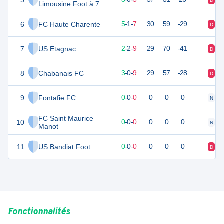
5
D
D
Limousine Foot à 7
6
FC Haute Charente
15
14
5
-
1
-
7
30
59
-29
D
D
7
US Etagnac
7
14
2
-
2
-
9
29
70
-41
D
D
8
Chabanais FC
7
14
3
-
0
-
9
29
57
-28
D
D
9
Fontafie FC
0
0
0
-
0
-
0
0
0
0
N
V
FC Saint Maurice
10
0
0
0
-
0
-
0
0
0
0
N
D
Manot
11
US Bandiat Foot
0
0
0
-
0
-
0
0
0
0
D
D
Fonctionnalités