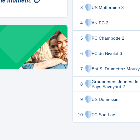
 le moment. 😔
3
US Motteraine 3
4
Aix FC 2
5
FC Chambotte 2
6
FC du Nivolet 3
7
Ent.S. Drumettaz Mouxy
Groupement Jeunes de l
8
Pays Savoyard 2
9
US Domessin
10
FC Sud Lac