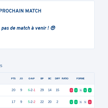
PROCHAIN MATCH
 pas de match à venir ! 😎
PS
PTS
JO
G-N-P
BP
BC
DIFF
RATIO
FORME
20
9
6
-
2
-
1
29
14
15
D
V
N
V
V
17
9
5
-
2
-
2
22
20
2
V
V
N
N
D