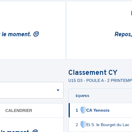
r le moment. 😔
Repos,
Classement
CY
U15 D3 - POULE A - 2 PRINTEM
ÉQUIPES
1
CA Yennois
CALENDRIER
2
Et.S. le Bourget du Lac