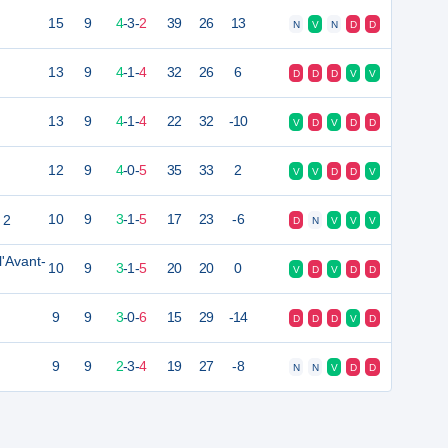
15
9
4
-
3
-
2
39
26
13
N
V
N
D
D
13
9
4
-
1
-
4
32
26
6
D
D
D
V
V
13
9
4
-
1
-
4
22
32
-10
V
D
V
D
D
12
9
4
-
0
-
5
35
33
2
V
V
D
D
V
 2
10
9
3
-
1
-
5
17
23
-6
D
N
V
V
V
'Avant-
10
9
3
-
1
-
5
20
20
0
V
D
V
D
D
9
9
3
-
0
-
6
15
29
-14
D
D
D
V
D
9
9
2
-
3
-
4
19
27
-8
N
N
V
D
D