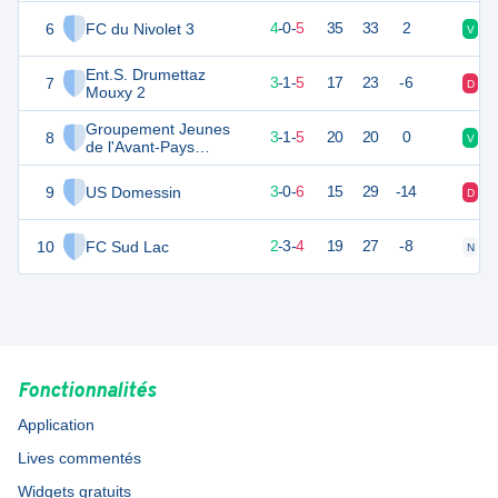
6
FC du Nivolet 3
12
9
4
-
0
-
5
35
33
2
V
V
Ent.S. Drumettaz
7
10
9
3
-
1
-
5
17
23
-6
D
N
Mouxy 2
Groupement Jeunes
8
10
9
3
-
1
-
5
20
20
0
V
D
de l'Avant-Pays
Savoyard 2
9
US Domessin
9
9
3
-
0
-
6
15
29
-14
D
D
10
FC Sud Lac
9
9
2
-
3
-
4
19
27
-8
N
N
Fonctionnalités
Application
Lives commentés
Widgets gratuits