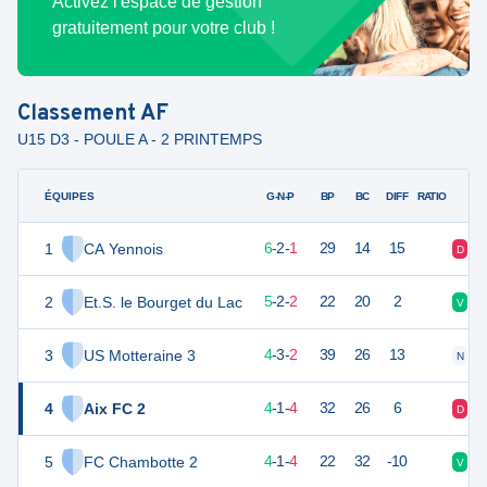
Activez l'espace de gestion
gratuitement pour votre club !
Classement
AF
U15 D3 - POULE A - 2 PRINTEMPS
ÉQUIPES
PTS
JO
G-N-P
BP
BC
DIFF
RATIO
1
CA Yennois
20
9
6
-
2
-
1
29
14
15
D
V
2
Et.S. le Bourget du Lac
17
9
5
-
2
-
2
22
20
2
V
V
3
US Motteraine 3
15
9
4
-
3
-
2
39
26
13
N
V
4
Aix FC 2
13
9
4
-
1
-
4
32
26
6
D
D
5
FC Chambotte 2
13
9
4
-
1
-
4
22
32
-10
V
D