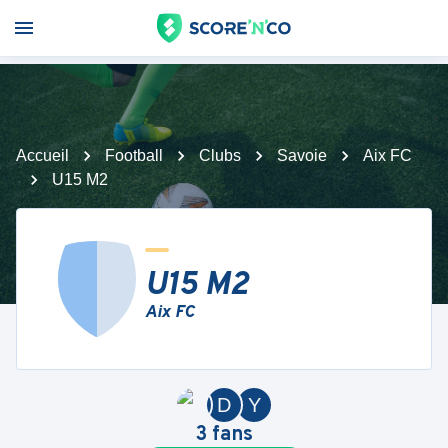
Accueil
Football
Clubs
Savoie
Aix FC
U15 M2
U15 M2
Aix FC
D
Y
3
fans