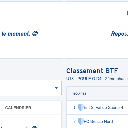
r le moment. 😔
Repos,
Classement
BTF
U13 - POULE O D4 - 2ème phase
ÉQUIPES
1
Ent.S. Val de Saone 4
CALENDRIER
2
FC Bresse Nord