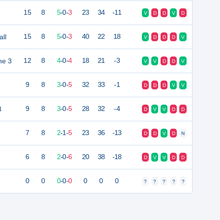
15
8
5
-
0
-
3
23
34
-11
V
D
D
V
D
ll
15
8
5
-
0
-
3
40
22
18
V
D
D
D
V
ne 3
12
8
4
-
0
-
4
18
21
-3
V
V
D
D
V
9
8
3
-
0
-
5
32
33
-1
D
D
D
V
V
3
9
8
3
-
0
-
5
28
32
-4
D
V
V
D
D
7
8
2
-
1
-
5
23
36
-13
D
D
V
D
N
6
8
2
-
0
-
6
20
38
-18
D
V
V
D
D
0
0
0
-
0
-
0
0
0
0
?
?
?
?
?