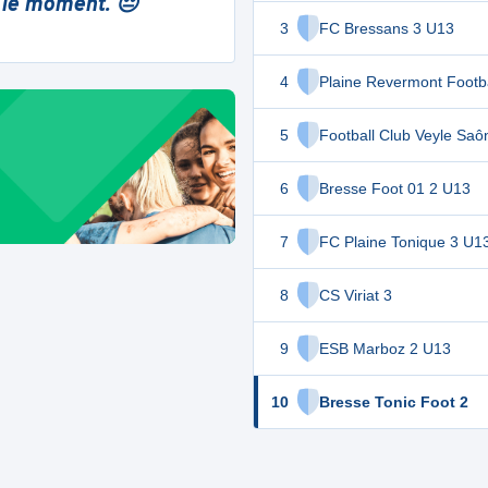
 le moment. 😔
3
FC Bressans 3 U13
4
Plaine Revermont Footba
5
Football Club Veyle Saô
6
Bresse Foot 01 2 U13
7
FC Plaine Tonique 3 U1
8
CS Viriat 3
9
ESB Marboz 2 U13
10
Bresse Tonic Foot 2