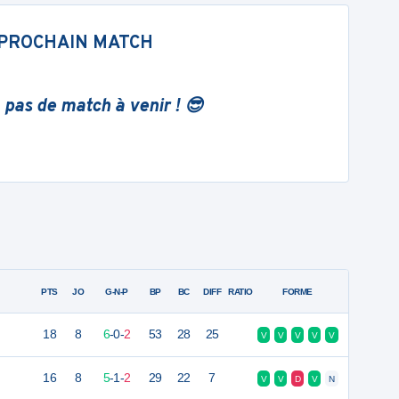
PROCHAIN MATCH
 pas de match à venir ! 😎
PTS
JO
G-N-P
BP
BC
DIFF
RATIO
FORME
18
8
6
-
0
-
2
53
28
25
V
V
V
V
V
16
8
5
-
1
-
2
29
22
7
V
V
D
V
N