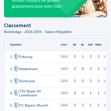
Activez l'espace de gestion
gratuitement pour votre club !
Classement
Bundesliga - 2024-2025 - Saison Régulière
ÉQUIPES
PTS
JO
G-N-P
BP
BC
DIFF
RATIO
1
Fribourg
3
1
1
-
0
-
0
3
1
2
2
?
?
2
Heidenheim
3
1
1
-
0
-
0
2
0
2
2
?
?
3
Dortmund
3
1
1
-
0
-
0
2
0
2
2
?
?
TSV Bayer 04
4
3
1
1
-
0
-
0
3
2
1
1
?
?
Leverkusen
5
FC Bayern Munich
3
1
1
-
0
-
0
3
2
1
1
?
?