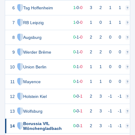
6
Tsg Hoffenheim
3
1
1
-
0
-
0
3
2
1
1
?
?
7
RB Leipzig
3
1
1
-
0
-
0
1
0
1
1
?
?
8
Augsburg
1
1
0
-
1
-
0
2
2
0
0
?
?
9
Werder Brême
1
1
0
-
1
-
0
2
2
0
0
?
?
10
Union Berlin
1
1
0
-
1
-
0
1
1
0
0
?
?
11
Mayence
1
1
0
-
1
-
0
1
1
0
0
?
?
12
Holstein Kiel
0
1
0
-
0
-
1
2
3
-1
-1
?
?
13
Wolfsburg
0
1
0
-
0
-
1
2
3
-1
-1
?
?
Borussia VfL
14
0
1
0
-
0
-
1
2
3
-1
-1
?
?
Mönchengladbach