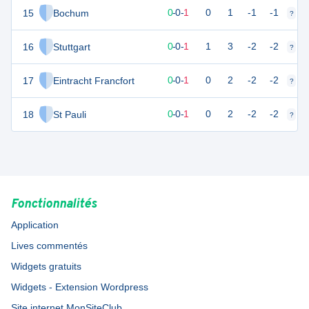
15
Bochum
0
1
0
-
0
-
1
0
1
-1
-1
?
?
16
Stuttgart
0
1
0
-
0
-
1
1
3
-2
-2
?
?
17
Eintracht Francfort
0
1
0
-
0
-
1
0
2
-2
-2
?
?
18
St Pauli
0
1
0
-
0
-
1
0
2
-2
-2
?
?
Fonctionnalités
Application
Lives commentés
Widgets gratuits
Widgets - Extension Wordpress
Site internet MonSiteClub