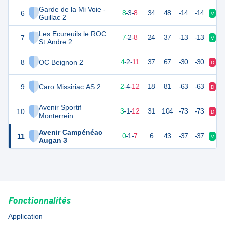
Garde de la Mi Voie -
6
27
19
8
-
3
-
8
34
48
-14
-14
V
D
Guillac 2
Les Ecureuils le ROC
7
21
19
7
-
2
-
8
24
37
-13
-13
V
D
St Andre 2
8
OC Beignon 2
12
19
4
-
2
-
11
37
67
-30
-30
D
D
9
Caro Missiriac AS 2
9
19
2
-
4
-
12
18
81
-63
-63
D
D
Avenir Sportif
10
7
19
3
-
1
-
12
31
104
-73
-73
D
D
Monterrein
Avenir Campénéac
11
-1
10
0
-
1
-
7
6
43
-37
-37
V
N
Augan 3
Fonctionnalités
Application