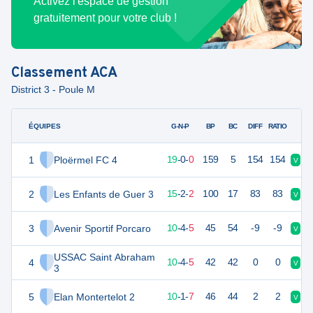
Activez l'espace de gestion
gratuitement pour votre club !
Classement
ACA
District 3 - Poule M
ÉQUIPES
PTS
JO
G-N-P
BP
BC
DIFF
RATIO
1
Ploërmel FC 4
57
19
19
-
0
-
0
159
5
154
154
V
V
2
Les Enfants de Guer 3
47
19
15
-
2
-
2
100
17
83
83
V
D
3
Avenir Sportif Porcaro
34
19
10
-
4
-
5
45
54
-9
-9
V
V
USSAC Saint Abraham
4
34
19
10
-
4
-
5
42
42
0
0
V
D
3
5
Elan Montertelot 2
30
19
10
-
1
-
7
46
44
2
2
V
D