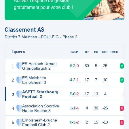
Activez l'espace de gestion
gratuitement pour votre club !
Classement
AS
District 7 Maintien - POULE G - Phase 2
ÉQUIPES
PTS
JO
G-N-P
BP
BC
DIFF
RATIO
ES Haslach Urmatt
1
20
8
6
-
2
-
0
30
5
25
V
N
Grendelbruch 2
ES Molsheim
2
13
8
4
-
2
-
1
17
7
10
V
N
Ernolsheim 3
ASPTT Strasbourg
3
7
8
5
-
0
-
2
17
13
4
D
Football 2
Association Sportive
4
2
8
1
-
1
-
4
4
30
-26
D
D
Haute Bruche 3
Ernolsheim-Bruche
5
-7
8
0
-
3
-
2
2
15
-13
D
N
Football Club 2