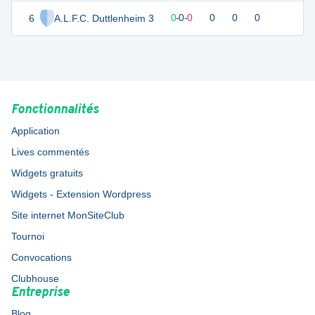
6
A.L.F.C. Duttlenheim 3
0
0
0
-
0
-
0
0
0
0
Fonctionnalités
Application
Lives commentés
Widgets gratuits
Widgets - Extension Wordpress
Site internet MonSiteClub
Tournoi
Convocations
Clubhouse
Entreprise
Blog